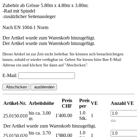
Zubehör ab Grösse 5.80m x 4.80m x 3.80m:
-Rad mit Spindel
-zusätzlicher Seitenausleger
Nach EN 1004-1 Norm
Der Artikel wurde zum Warenkorb hinzugefügt.
Der Artikel wurde zum Warenkorb hinzugefügt.
Dieser Artikel ist zur Zeit nicht lieferbar. Sie können sich benachrichtigen
lassen, sobald er wieder verfügbar ist. Geben Sie hierzu bitte Ihre E-Mail
Adresse ein und klicken Sie dann auf "Abschicken".
E-Mail:
Abschicken
ausblenden
Preis
Preis
Artikel-Nr.
Arbeitshöhe
VE
Anzahl VE
CHF
per
1.0
bis ca. 3.00
1'400.00
1
25.0150.010
Stk.
m
Der Artikel wurde zum Warenkorb hinzugefügt.
1.0
bis ca. 3.70
1'980.00
1
25.0150.020