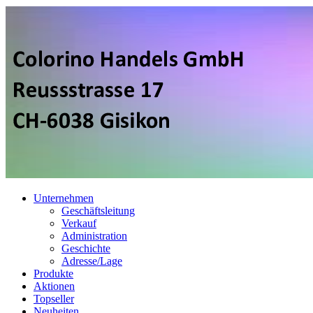
Unternehmen
Geschäftsleitung
Verkauf
Administration
Geschichte
Adresse/Lage
Produkte
Aktionen
Topseller
Neuheiten