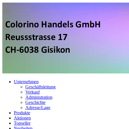
Unternehmen
Geschäftsleitung
Verkauf
Administration
Geschichte
Adresse/Lage
Produkte
Aktionen
Topseller
Neuheiten