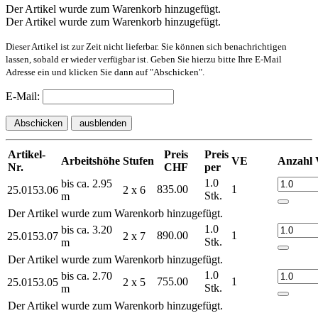
Der Artikel wurde zum Warenkorb hinzugefügt.
Der Artikel wurde zum Warenkorb hinzugefügt.
Dieser Artikel ist zur Zeit nicht lieferbar. Sie können sich benachrichtigen
lassen, sobald er wieder verfügbar ist. Geben Sie hierzu bitte Ihre E-Mail
Adresse ein und klicken Sie dann auf "Abschicken".
E-Mail:
Abschicken
ausblenden
Artikel-
Preis
Preis
Arbeitshöhe
Stufen
VE
Anzahl
Nr.
CHF
per
1.0
bis ca. 2.95
835.00
1
25.0153.06
2 x 6
Stk.
m
Der Artikel wurde zum Warenkorb hinzugefügt.
1.0
bis ca. 3.20
890.00
1
25.0153.07
2 x 7
Stk.
m
Der Artikel wurde zum Warenkorb hinzugefügt.
1.0
bis ca. 2.70
755.00
1
25.0153.05
2 x 5
Stk.
m
Der Artikel wurde zum Warenkorb hinzugefügt.