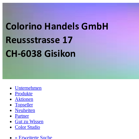
Unternehmen
Produkte
Aktionen
Topseller
Neuheiten
Partner
Gut zu Wissen
Color Studio
» Erweiterte Suche