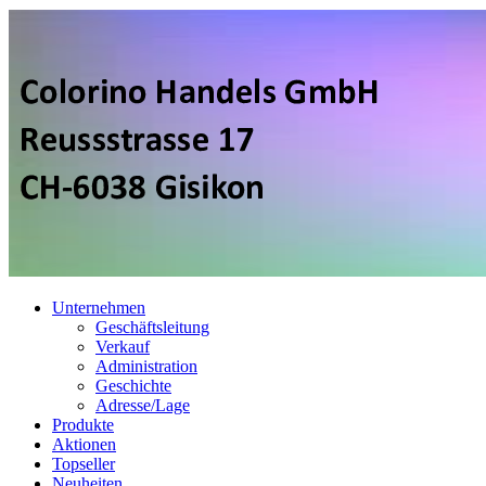
Unternehmen
Geschäftsleitung
Verkauf
Administration
Geschichte
Adresse/Lage
Produkte
Aktionen
Topseller
Neuheiten