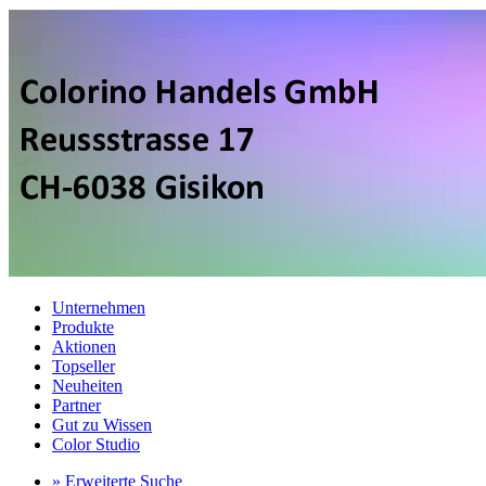
Unternehmen
Produkte
Aktionen
Topseller
Neuheiten
Partner
Gut zu Wissen
Color Studio
» Erweiterte Suche