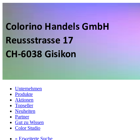
Unternehmen
Produkte
Aktionen
Topseller
Neuheiten
Partner
Gut zu Wissen
Color Studio
» Erweiterte Suche