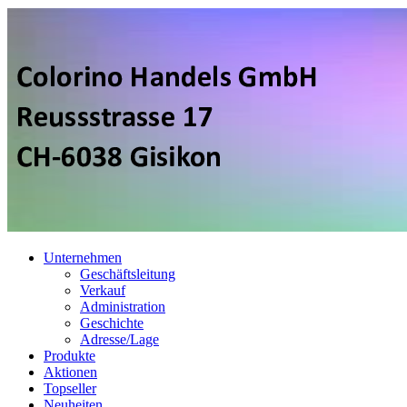
Unternehmen
Geschäftsleitung
Verkauf
Administration
Geschichte
Adresse/Lage
Produkte
Aktionen
Topseller
Neuheiten