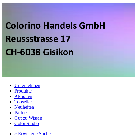
Unternehmen
Produkte
Aktionen
Topseller
Neuheiten
Partner
Gut zu Wissen
Color Studio
» Erweiterte Suche