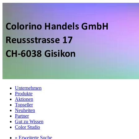
Unternehmen
Produkte
Aktionen
Topseller
Neuheiten
Partner
Gut zu Wissen
Color Studio
» Erweiterte Suche