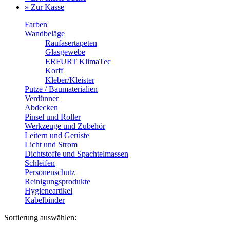
» Zur Kasse
Farben
Wandbeläge
Raufasertapeten
Glasgewebe
ERFURT KlimaTec
Korff
Kleber/Kleister
Putze / Baumaterialien
Verdünner
Abdecken
Pinsel und Roller
Werkzeuge und Zubehör
Leitern und Gerüste
Licht und Strom
Dichtstoffe und Spachtelmassen
Schleifen
Personenschutz
Reinigungsprodukte
Hygieneartikel
Kabelbinder
Sortierung auswählen: