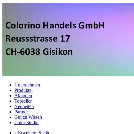
Unternehmen
Produkte
Aktionen
Topseller
Neuheiten
Partner
Gut zu Wissen
Color Studio
» Erweiterte Suche