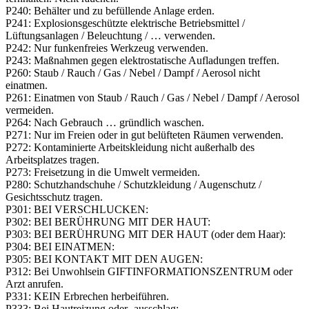
P240: Behälter und zu befüllende Anlage erden.
P241: Explosionsgeschützte elektrische Betriebsmittel /
Lüftungsanlagen / Beleuchtung / … verwenden.
P242: Nur funkenfreies Werkzeug verwenden.
P243: Maßnahmen gegen elektrostatische Aufladungen treffen.
P260: Staub / Rauch / Gas / Nebel / Dampf / Aerosol nicht
einatmen.
P261: Einatmen von Staub / Rauch / Gas / ­Nebel / Dampf / Aerosol
vermeiden.
P264: Nach Gebrauch … gründlich waschen.
P271: Nur im Freien oder in gut belüfteten Räumen verwenden.
P272: Kontaminierte Arbeitskleidung nicht außerhalb des
Arbeitsplatzes tragen.
P273: Freisetzung in die Umwelt vermeiden.
P280: Schutzhandschuhe / Schutzkleidung / Augenschutz /
Gesichtsschutz tragen.
P301: BEI VERSCHLUCKEN:
P302: BEI BERÜHRUNG MIT DER HAUT:
P303: BEI BERÜHRUNG MIT DER HAUT (oder dem Haar):
P304: BEI EINATMEN:
P305: BEI KONTAKT MIT DEN AUGEN:
P312: Bei Unwohlsein GIFTINFORMATIONSZENTRUM oder
Arzt anrufen.
P331: KEIN Erbrechen herbeiführen.
P333: Bei Hautreizung oder -ausschlag: