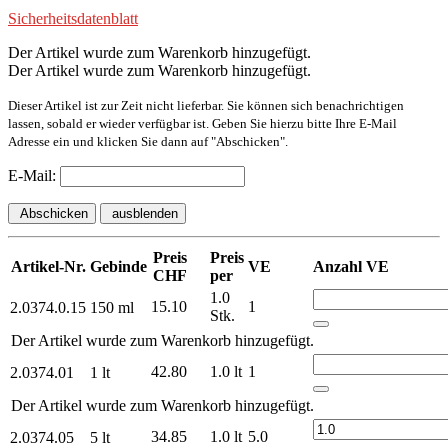
Sicherheitsdatenblatt
Der Artikel wurde zum Warenkorb hinzugefügt.
Der Artikel wurde zum Warenkorb hinzugefügt.
Dieser Artikel ist zur Zeit nicht lieferbar. Sie können sich benachrichtigen
lassen, sobald er wieder verfügbar ist. Geben Sie hierzu bitte Ihre E-Mail
Adresse ein und klicken Sie dann auf "Abschicken".
E-Mail:
Abschicken
ausblenden
Preis
Preis
Artikel-Nr.
Gebinde
VE
Anzahl VE
CHF
per
1.0
15.10
1
2.0374.0.15
150 ml
Stk.
Der Artikel wurde zum Warenkorb hinzugefügt.
42.80
1.0 lt
1
2.0374.01
1 lt
Der Artikel wurde zum Warenkorb hinzugefügt.
34.85
1.0 lt
5.0
2.0374.05
5 lt