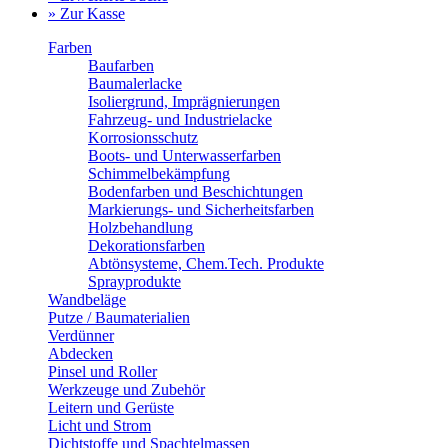
» Zur Kasse
Farben
Baufarben
Baumalerlacke
Isoliergrund, Imprägnierungen
Fahrzeug- und Industrielacke
Korrosionsschutz
Boots- und Unterwasserfarben
Schimmelbekämpfung
Bodenfarben und Beschichtungen
Markierungs- und Sicherheitsfarben
Holzbehandlung
Dekorationsfarben
Abtönsysteme, Chem.Tech. Produkte
Sprayprodukte
Wandbeläge
Putze / Baumaterialien
Verdünner
Abdecken
Pinsel und Roller
Werkzeuge und Zubehör
Leitern und Gerüste
Licht und Strom
Dichtstoffe und Spachtelmassen