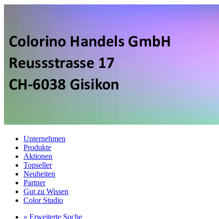
Unternehmen
Produkte
Aktionen
Topseller
Neuheiten
Partner
Gut zu Wissen
Color Studio
» Erweiterte Suche