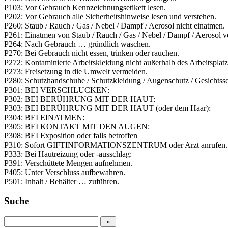
P103: Vor Gebrauch Kennzeichnungsetikett lesen.
P202: Vor Gebrauch alle Sicherheitshinweise lesen und verstehen.
P260: Staub / Rauch / Gas / Nebel / Dampf / Aerosol nicht einatmen.
P261: Einatmen von Staub / Rauch / Gas / ­Nebel / Dampf / Aerosol 
P264: Nach Gebrauch … gründlich waschen.
P270: Bei Gebrauch nicht essen, trinken oder rauchen.
P272: Kontaminierte Arbeitskleidung nicht außerhalb des Arbeitsplatz
P273: Freisetzung in die Umwelt vermeiden.
P280: Schutzhandschuhe / Schutzkleidung / Augenschutz / Gesichtssc
P301: BEI VERSCHLUCKEN:
P302: BEI BERÜHRUNG MIT DER HAUT:
P303: BEI BERÜHRUNG MIT DER HAUT (oder dem Haar):
P304: BEI EINATMEN:
P305: BEI KONTAKT MIT DEN AUGEN:
P308: BEI Exposition oder falls betroffen
P310: Sofort GIFTINFORMATIONSZENTRUM oder Arzt anrufen.
P333: Bei Hautreizung oder -ausschlag:
P391: Verschüttete Mengen aufnehmen.
P405: Unter Verschluss aufbewahren.
P501: Inhalt / Behälter … zuführen.
Suche