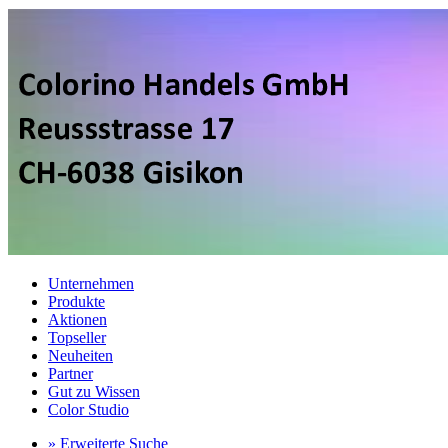
Unternehmen
Produkte
Aktionen
Topseller
Neuheiten
Partner
Gut zu Wissen
Color Studio
» Erweiterte Suche