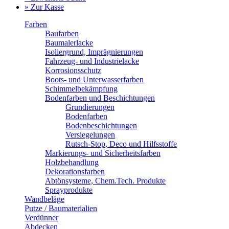
» Zur Kasse
Farben
Baufarben
Baumalerlacke
Isoliergrund, Imprägnierungen
Fahrzeug- und Industrielacke
Korrosionsschutz
Boots- und Unterwasserfarben
Schimmelbekämpfung
Bodenfarben und Beschichtungen
Grundierungen
Bodenfarben
Bodenbeschichtungen
Versiegelungen
Rutsch-Stop, Deco und Hilfsstoffe
Markierungs- und Sicherheitsfarben
Holzbehandlung
Dekorationsfarben
Abtönsysteme, Chem.Tech. Produkte
Sprayprodukte
Wandbeläge
Putze / Baumaterialien
Verdünner
Abdecken