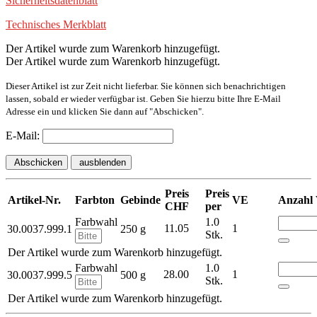
Sicherheitsdatenblatt
Technisches Merkblatt
Der Artikel wurde zum Warenkorb hinzugefügt.
Der Artikel wurde zum Warenkorb hinzugefügt.
Dieser Artikel ist zur Zeit nicht lieferbar. Sie können sich benachrichtigen
lassen, sobald er wieder verfügbar ist. Geben Sie hierzu bitte Ihre E-Mail
Adresse ein und klicken Sie dann auf "Abschicken".
E-Mail:
Abschicken
ausblenden
Preis
Preis
Artikel-Nr.
Farbton
Gebinde
VE
Anzahl
CHF
per
Farbwahl
1.0
11.05
1
30.0037.999.1
250 g
Stk.
Der Artikel wurde zum Warenkorb hinzugefügt.
Farbwahl
1.0
28.00
1
30.0037.999.5
500 g
Stk.
Der Artikel wurde zum Warenkorb hinzugefügt.