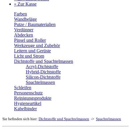
» Zur Kasse
Farben
Wandbeläge
Putze / Baumaterialien
Verdünner
Abdecken
Pinsel und Roller
Werkzeuge und Zubehör
Leitern und Gerüste
Licht und Strom
Dichtstoffe und Spachtelmassen
Acryl-Dichtstoffe
Hybrid-Dichtstoffe
Silicon-Dichtstoffe
Spachtelmassen
Schleifen
Personenschutz
Reinigungsprodukte
Hygieneartikel
Kabelbinder
Sie befinden sich hier:
Dichtstoffe und Spachtelmassen
->
Spachtelmassen