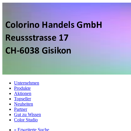
Unternehmen
Produkte
Aktionen
Topseller
Neuheiten
Partner
Gut zu Wissen
Color Studio
» Erweiterte Suche