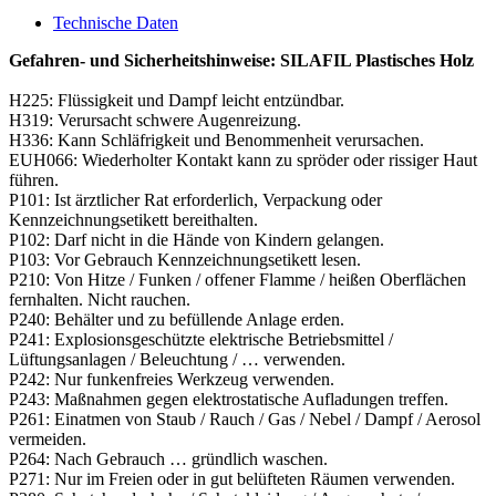
Technische Daten
Gefahren- und Sicherheitshinweise: SILAFIL Plastisches Holz
H225: Flüssigkeit und Dampf leicht entzündbar.
H319: Verursacht schwere Augenreizung.
H336: Kann Schläfrigkeit und Benommenheit verursachen.
EUH066: Wiederholter Kontakt kann zu spröder oder rissiger Haut
führen.
P101: Ist ärztlicher Rat erforderlich, Verpackung oder
Kennzeichnungsetikett bereithalten.
P102: Darf nicht in die Hände von Kindern gelangen.
P103: Vor Gebrauch Kennzeichnungsetikett lesen.
P210: Von Hitze / Funken / offener Flamme / heißen Oberflächen
fernhalten. Nicht rauchen.
P240: Behälter und zu befüllende Anlage erden.
P241: Explosionsgeschützte elektrische Betriebsmittel /
Lüftungsanlagen / Beleuchtung / … verwenden.
P242: Nur funkenfreies Werkzeug verwenden.
P243: Maßnahmen gegen elektrostatische Aufladungen treffen.
P261: Einatmen von Staub / Rauch / Gas / ­Nebel / Dampf / Aerosol
vermeiden.
P264: Nach Gebrauch … gründlich waschen.
P271: Nur im Freien oder in gut belüfteten Räumen verwenden.