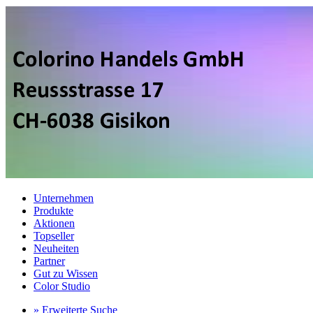
Unternehmen
Produkte
Aktionen
Topseller
Neuheiten
Partner
Gut zu Wissen
Color Studio
» Erweiterte Suche