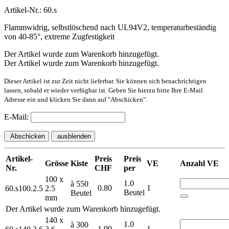
Artikel-Nr.: 60.s
Flammwidrig, selbstlöschend nach UL94V2, temperaturbeständig
von 40-85°, extreme Zugfestigkeit
Der Artikel wurde zum Warenkorb hinzugefügt.
Der Artikel wurde zum Warenkorb hinzugefügt.
Dieser Artikel ist zur Zeit nicht lieferbar. Sie können sich benachrichtigen
lassen, sobald er wieder verfügbar ist. Geben Sie hierzu bitte Ihre E-Mail
Adresse ein und klicken Sie dann auf "Abschicken".
E-Mail:
Abschicken
ausblenden
Artikel-
Preis
Preis
Grösse
Kiste
VE
Anzahl VE
Nr.
CHF
per
100 x
1.0
à 550
0.80
1
60.s100.2.5
2.5
Beutel
Beutel
mm
Der Artikel wurde zum Warenkorb hinzugefügt.
140 x
1.0
à 300
1.90
1