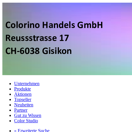
Unternehmen
Produkte
Aktionen
Topseller
Neuheiten
Partner
Gut zu Wissen
Color Studio
» Erweiterte Suche