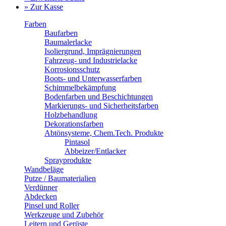
» Zur Kasse
Farben
Baufarben
Baumalerlacke
Isoliergrund, Imprägnierungen
Fahrzeug- und Industrielacke
Korrosionsschutz
Boots- und Unterwasserfarben
Schimmelbekämpfung
Bodenfarben und Beschichtungen
Markierungs- und Sicherheitsfarben
Holzbehandlung
Dekorationsfarben
Abtönsysteme, Chem.Tech. Produkte
Pintasol
Abbeizer/Entlacker
Sprayprodukte
Wandbeläge
Putze / Baumaterialien
Verdünner
Abdecken
Pinsel und Roller
Werkzeuge und Zubehör
Leitern und Gerüste