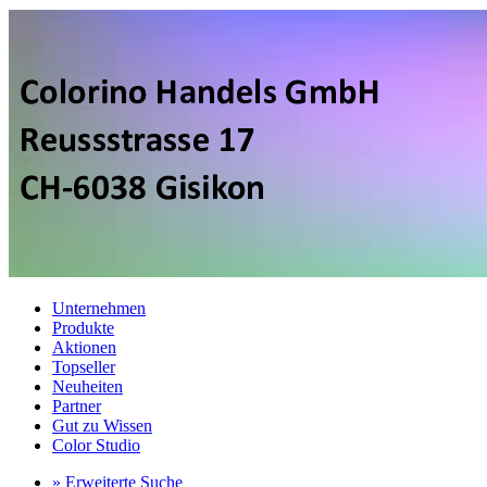
Unternehmen
Produkte
Aktionen
Topseller
Neuheiten
Partner
Gut zu Wissen
Color Studio
» Erweiterte Suche