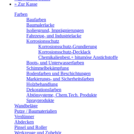
» Zur Kasse
Farben
Baufarben
Baumalerlacke
Isoliergrund, Imprägnierungen
Fahrzeug- und Industrielacke
Korrosionsschutz
Korrosionsschutz-Grundierung
Korrosionsschutz-Decklack
Chemikalienbest.+ bitumöse Anstichstoffe
Boots- und Unterwasserfarben
Schimmelbekämpfung
Bodenfarben und Beschichtungen
Markierungs- und Sicherheitsfarben
Holzbehandlung
Dekorationsfarben
Abtönsysteme, Chem.Tech. Produkte
Sprayprodukte
Wandbeläge
Putze / Baumaterialien
Verdünner
Abdecken
Pinsel und Roller
Werkzeuge und Zubehör