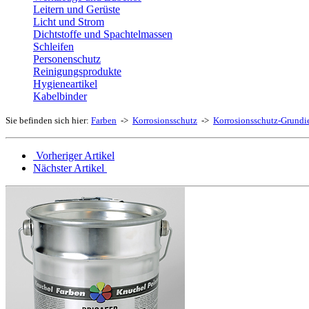
Leitern und Gerüste
Licht und Strom
Dichtstoffe und Spachtelmassen
Schleifen
Personenschutz
Reinigungsprodukte
Hygieneartikel
Kabelbinder
Sie befinden sich hier:
Farben
->
Korrosionsschutz
->
Korrosionsschutz-Grundi
Vorheriger Artikel
Nächster Artikel