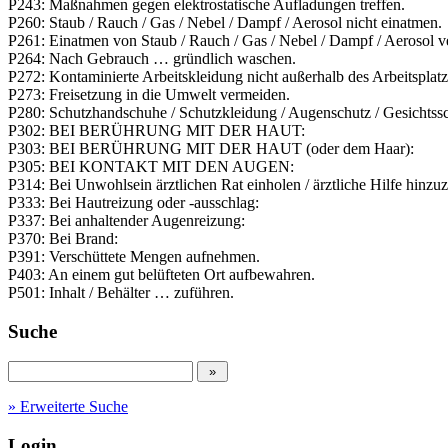
P243: Maßnahmen gegen elektrostatische Aufladungen treffen.
P260: Staub / Rauch / Gas / Nebel / Dampf / Aerosol nicht einatmen.
P261: Einatmen von Staub / Rauch / Gas / ­Nebel / Dampf / Aerosol 
P264: Nach Gebrauch … gründlich waschen.
P272: Kontaminierte Arbeitskleidung nicht außerhalb des Arbeitsplatz
P273: Freisetzung in die Umwelt vermeiden.
P280: Schutzhandschuhe / Schutzkleidung / Augenschutz / Gesichtssc
P302: BEI BERÜHRUNG MIT DER HAUT:
P303: BEI BERÜHRUNG MIT DER HAUT (oder dem Haar):
P305: BEI KONTAKT MIT DEN AUGEN:
P314: Bei Unwohlsein ärztlichen Rat einholen / ärztliche Hilfe hinzuz
P333: Bei Hautreizung oder -ausschlag:
P337: Bei anhaltender Augenreizung:
P370: Bei Brand:
P391: Verschüttete Mengen aufnehmen.
P403: An einem gut belüfteten Ort aufbewahren.
P501: Inhalt / Behälter … zuführen.
Suche
» Erweiterte Suche
Login