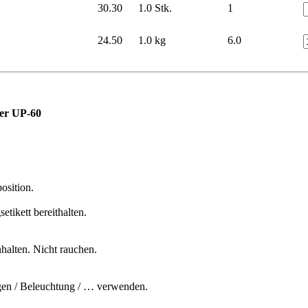
30.30
1.0 Stk.
1
24.50
1.0 kg
6.0
er UP-60
osition.
etikett bereithalten.
halten. Nicht rauchen.
agen / Beleuchtung / … verwenden.