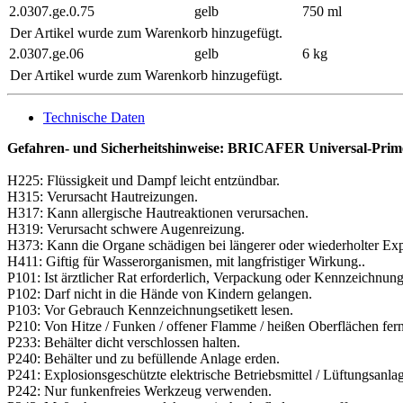
2.0307.ge.0.75
gelb
750 ml
Der Artikel wurde zum Warenkorb hinzugefügt.
2.0307.ge.06
gelb
6 kg
Der Artikel wurde zum Warenkorb hinzugefügt.
Technische Daten
Gefahren- und Sicherheitshinweise: BRICAFER Universal-Prim
H225: Flüssigkeit und Dampf leicht entzündbar.
H315: Verursacht Hautreizungen.
H317: Kann allergische Hautreaktionen verursachen.
H319: Verursacht schwere Augenreizung.
H373: Kann die Organe schädigen bei längerer oder wiederholter Exp
H411: Giftig für Wasserorganismen, mit langfristiger Wirkung..
P101: Ist ärztlicher Rat erforderlich, Verpackung oder Kennzeichnungs
P102: Darf nicht in die Hände von Kindern gelangen.
P103: Vor Gebrauch Kennzeichnungsetikett lesen.
P210: Von Hitze / Funken / offener Flamme / heißen Oberflächen fern
P233: Behälter dicht verschlossen halten.
P240: Behälter und zu befüllende Anlage erden.
P241: Explosionsgeschützte elektrische Betriebsmittel / Lüftungsanl
P242: Nur funkenfreies Werkzeug verwenden.