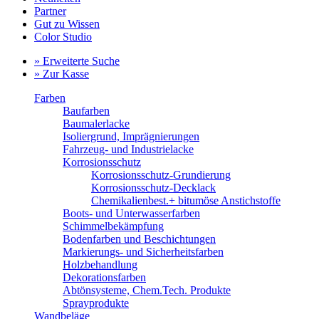
Partner
Gut zu Wissen
Color Studio
» Erweiterte Suche
» Zur Kasse
Farben
Baufarben
Baumalerlacke
Isoliergrund, Imprägnierungen
Fahrzeug- und Industrielacke
Korrosionsschutz
Korrosionsschutz-Grundierung
Korrosionsschutz-Decklack
Chemikalienbest.+ bitumöse Anstichstoffe
Boots- und Unterwasserfarben
Schimmelbekämpfung
Bodenfarben und Beschichtungen
Markierungs- und Sicherheitsfarben
Holzbehandlung
Dekorationsfarben
Abtönsysteme, Chem.Tech. Produkte
Sprayprodukte
Wandbeläge