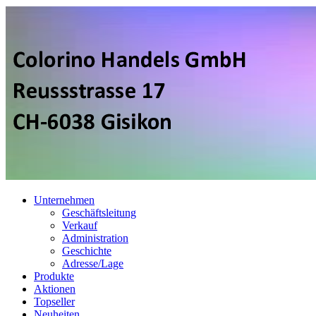
Unternehmen
Geschäftsleitung
Verkauf
Administration
Geschichte
Adresse/Lage
Produkte
Aktionen
Topseller
Neuheiten