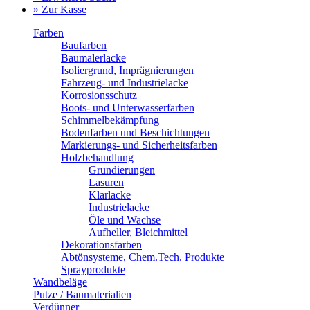
» Zur Kasse
Farben
Baufarben
Baumalerlacke
Isoliergrund, Imprägnierungen
Fahrzeug- und Industrielacke
Korrosionsschutz
Boots- und Unterwasserfarben
Schimmelbekämpfung
Bodenfarben und Beschichtungen
Markierungs- und Sicherheitsfarben
Holzbehandlung
Grundierungen
Lasuren
Klarlacke
Industrielacke
Öle und Wachse
Aufheller, Bleichmittel
Dekorationsfarben
Abtönsysteme, Chem.Tech. Produkte
Sprayprodukte
Wandbeläge
Putze / Baumaterialien
Verdünner