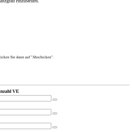
nzgrad einzustellen.
 klicken Sie dann auf "Abschicken".
nzahl VE