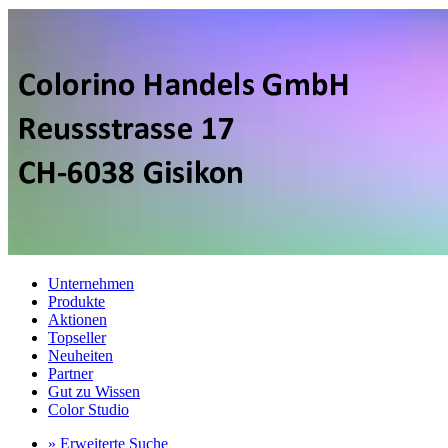
Unternehmen
Produkte
Aktionen
Topseller
Neuheiten
Partner
Gut zu Wissen
Color Studio
» Erweiterte Suche