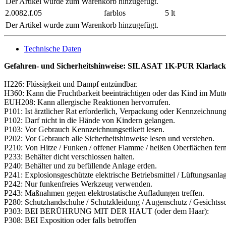
Der Artikel wurde zum Warenkorb hinzugefügt.
2.0082.f.05
farblos
5 lt
Der Artikel wurde zum Warenkorb hinzugefügt.
Technische Daten
Gefahren- und Sicherheitshinweise: SILASAT 1K-PUR Klarlac
H226: Flüssigkeit und Dampf entzündbar.
H360: Kann die Fruchtbarkeit beeinträchtigen oder das Kind im Mutte
EUH208: Kann allergische Reaktionen hervorrufen.
P101: Ist ärztlicher Rat erforderlich, Verpackung oder Kennzeichnungs
P102: Darf nicht in die Hände von Kindern gelangen.
P103: Vor Gebrauch Kennzeichnungsetikett lesen.
P202: Vor Gebrauch alle Sicherheitshinweise lesen und verstehen.
P210: Von Hitze / Funken / offener Flamme / heißen Oberflächen fern
P233: Behälter dicht verschlossen halten.
P240: Behälter und zu befüllende Anlage erden.
P241: Explosionsgeschützte elektrische Betriebsmittel / Lüftungsanl
P242: Nur funkenfreies Werkzeug verwenden.
P243: Maßnahmen gegen elektrostatische Aufladungen treffen.
P280: Schutzhandschuhe / Schutzkleidung / Augenschutz / Gesichtssc
P303: BEI BERÜHRUNG MIT DER HAUT (oder dem Haar):
P308: BEI Exposition oder falls betroffen