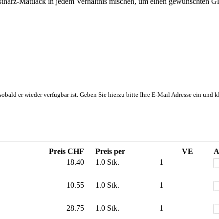
arz-Mattlack in jedem Verhältnis mischen, um einen gewünschten Gla
, sobald er wieder verfügbar ist. Geben Sie hierzu bitte Ihre E-Mail Adresse ein und
Preis CHF
Preis per
VE
A
18.40
1.0 Stk.
1
10.55
1.0 Stk.
1
28.75
1.0 Stk.
1