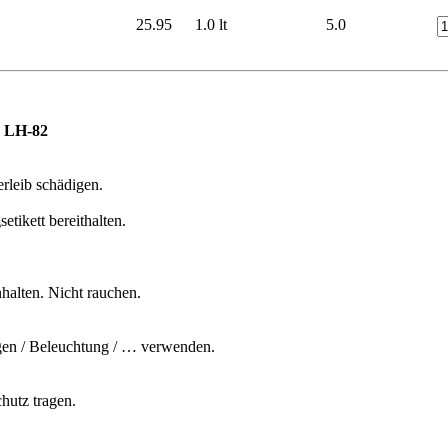
25.95
1.0 lt
5.0
k LH-82
rleib schädigen.
etikett bereithalten.
halten. Nicht rauchen.
agen / Beleuchtung / … verwenden.
hutz tragen.