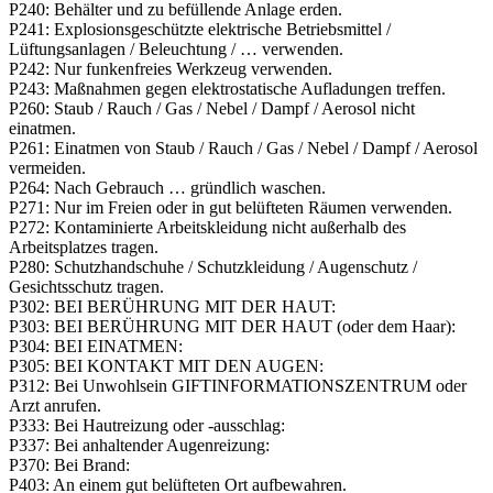
P240: Behälter und zu befüllende Anlage erden.
P241: Explosionsgeschützte elektrische Betriebsmittel /
Lüftungsanlagen / Beleuchtung / … verwenden.
P242: Nur funkenfreies Werkzeug verwenden.
P243: Maßnahmen gegen elektrostatische Aufladungen treffen.
P260: Staub / Rauch / Gas / Nebel / Dampf / Aerosol nicht
einatmen.
P261: Einatmen von Staub / Rauch / Gas / ­Nebel / Dampf / Aerosol
vermeiden.
P264: Nach Gebrauch … gründlich waschen.
P271: Nur im Freien oder in gut belüfteten Räumen verwenden.
P272: Kontaminierte Arbeitskleidung nicht außerhalb des
Arbeitsplatzes tragen.
P280: Schutzhandschuhe / Schutzkleidung / Augenschutz /
Gesichtsschutz tragen.
P302: BEI BERÜHRUNG MIT DER HAUT:
P303: BEI BERÜHRUNG MIT DER HAUT (oder dem Haar):
P304: BEI EINATMEN:
P305: BEI KONTAKT MIT DEN AUGEN:
P312: Bei Unwohlsein GIFTINFORMATIONSZENTRUM oder
Arzt anrufen.
P333: Bei Hautreizung oder -ausschlag:
P337: Bei anhaltender Augenreizung:
P370: Bei Brand:
P403: An einem gut belüfteten Ort aufbewahren.