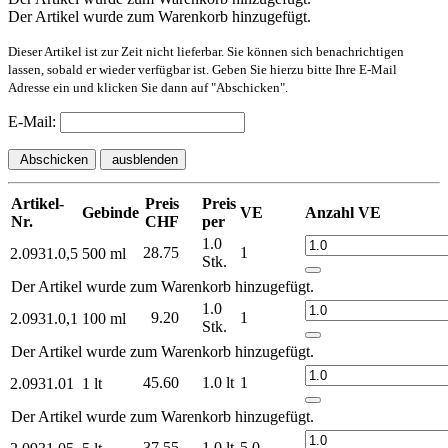
Der Artikel wurde zum Warenkorb hinzugefügt.
Dieser Artikel ist zur Zeit nicht lieferbar. Sie können sich benachrichtigen
lassen, sobald er wieder verfügbar ist. Geben Sie hierzu bitte Ihre E-Mail
Adresse ein und klicken Sie dann auf "Abschicken".
E-Mail:
Abschicken
ausblenden
Artikel-
Preis
Preis
Gebinde
VE
Anzahl VE
Nr.
CHF
per
1.0
28.75
1
2.0931.0,5
500 ml
Stk.
Der Artikel wurde zum Warenkorb hinzugefügt.
1.0
9.20
1
2.0931.0,1
100 ml
Stk.
Der Artikel wurde zum Warenkorb hinzugefügt.
45.60
1.0 lt
1
2.0931.01
1 lt
Der Artikel wurde zum Warenkorb hinzugefügt.
37.55
1.0 lt
5.0