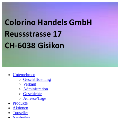
Unternehmen
Geschäftsleitung
Verkauf
Administration
Geschichte
Adresse/Lage
Produkte
Aktionen
Topseller
Neuheiten