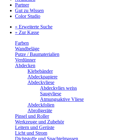
Partner
Gut zu Wissen
Color Studio
» Erweiterte Suche
» Zur Kasse
Farben
Wandbeläge
Putze / Baumaterialien
Verdünner
Abdecken
Klebebänder
Abdeckpapiere
Abdeckvliese
Abdeckvlies weiss
Saugvliese
Atmungsaktive Vliese
Abdeckfolien
Abrollgeräte
Pinsel und Roller
Werkzeuge und Zubehör
Leitern und Gerüste
Licht und Strom
Dichtstoffe und Spachtelmassen