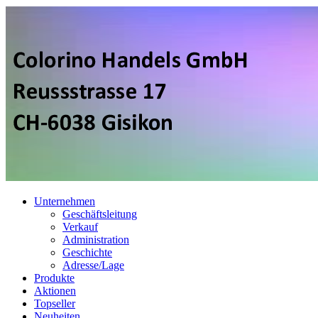
Unternehmen
Geschäftsleitung
Verkauf
Administration
Geschichte
Adresse/Lage
Produkte
Aktionen
Topseller
Neuheiten