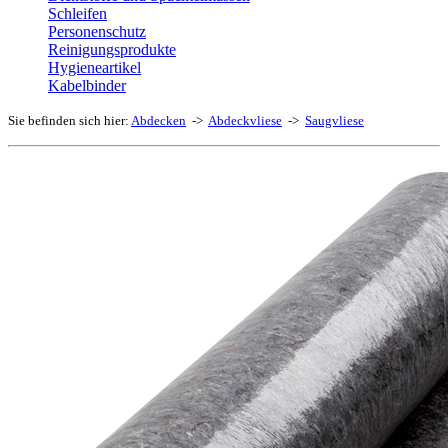
Schleifen
Personenschutz
Reinigungsprodukte
Hygieneartikel
Kabelbinder
Sie befinden sich hier:
Abdecken
->
Abdeckvliese
->
Saugvliese