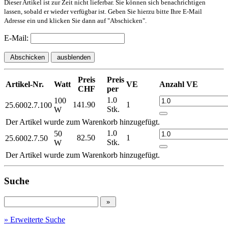
Dieser Artikel ist zur Zeit nicht lieferbar. Sie können sich benachrichtigen
lassen, sobald er wieder verfügbar ist. Geben Sie hierzu bitte Ihre E-Mail
Adresse ein und klicken Sie dann auf "Abschicken".
E-Mail:
Abschicken
ausblenden
Preis
Preis
Artikel-Nr.
Watt
VE
Anzahl VE
CHF
per
1.0
100
141.90
1
25.6002.7.100
Stk.
W
Der Artikel wurde zum Warenkorb hinzugefügt.
1.0
50
82.50
1
25.6002.7.50
Stk.
W
Der Artikel wurde zum Warenkorb hinzugefügt.
Suche
» Erweiterte Suche