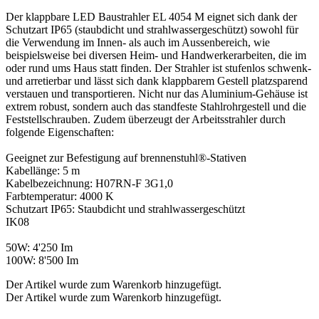
Der klappbare LED Baustrahler EL 4054 M eignet sich dank der
Schutzart IP65 (staubdicht und strahlwassergeschützt) sowohl für
die Verwendung im Innen- als auch im Aussenbereich, wie
beispielsweise bei diversen Heim- und Handwerkerarbeiten, die im
oder rund ums Haus statt finden. Der Strahler ist stufenlos schwenk-
und arretierbar und lässt sich dank klappbarem Gestell platzsparend
verstauen und transportieren. Nicht nur das Aluminium-Gehäuse ist
extrem robust, sondern auch das standfeste Stahlrohrgestell und die
Feststellschrauben. Zudem überzeugt der Arbeitsstrahler durch
folgende Eigenschaften:
Geeignet zur Befestigung auf brennenstuhl®-Stativen
Kabellänge: 5 m
Kabelbezeichnung: H07RN-F 3G1,0
Farbtemperatur: 4000 K
Schutzart IP65: Staubdicht und strahlwassergeschützt
IK08
50W: 4'250 Im
100W: 8'500 Im
Der Artikel wurde zum Warenkorb hinzugefügt.
Der Artikel wurde zum Warenkorb hinzugefügt.