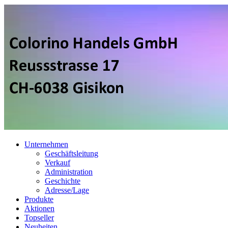
Unternehmen
Geschäftsleitung
Verkauf
Administration
Geschichte
Adresse/Lage
Produkte
Aktionen
Topseller
Neuheiten