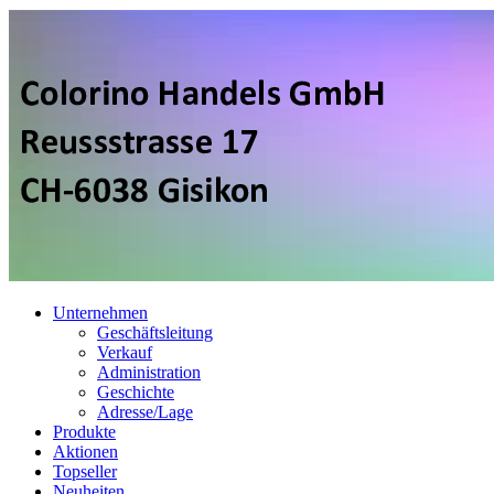
Unternehmen
Geschäftsleitung
Verkauf
Administration
Geschichte
Adresse/Lage
Produkte
Aktionen
Topseller
Neuheiten