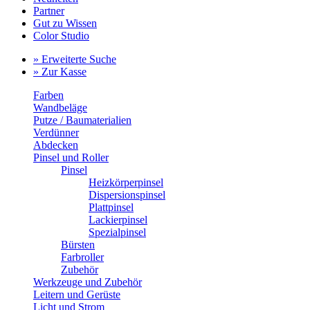
Partner
Gut zu Wissen
Color Studio
» Erweiterte Suche
» Zur Kasse
Farben
Wandbeläge
Putze / Baumaterialien
Verdünner
Abdecken
Pinsel und Roller
Pinsel
Heizkörperpinsel
Dispersionspinsel
Plattpinsel
Lackierpinsel
Spezialpinsel
Bürsten
Farbroller
Zubehör
Werkzeuge und Zubehör
Leitern und Gerüste
Licht und Strom