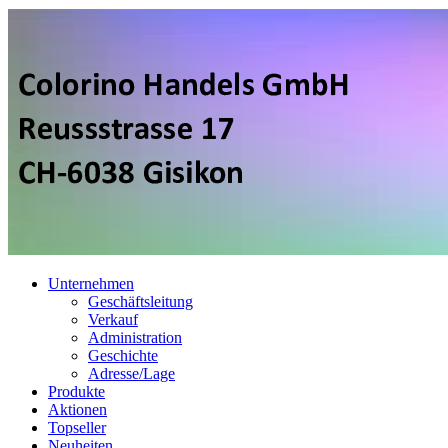
Unternehmen
Geschäftsleitung
Verkauf
Administration
Geschichte
Adresse/Lage
Produkte
Aktionen
Topseller
Neuheiten