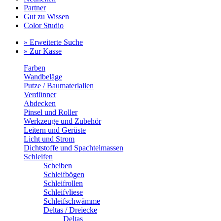
Partner
Gut zu Wissen
Color Studio
» Erweiterte Suche
» Zur Kasse
Farben
Wandbeläge
Putze / Baumaterialien
Verdünner
Abdecken
Pinsel und Roller
Werkzeuge und Zubehör
Leitern und Gerüste
Licht und Strom
Dichtstoffe und Spachtelmassen
Schleifen
Scheiben
Schleifbögen
Schleifrollen
Schleifvliese
Schleifschwämme
Deltas / Dreiecke
Deltas