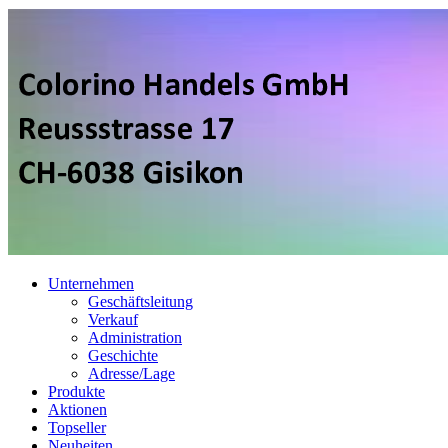
Unternehmen
Geschäftsleitung
Verkauf
Administration
Geschichte
Adresse/Lage
Produkte
Aktionen
Topseller
Neuheiten