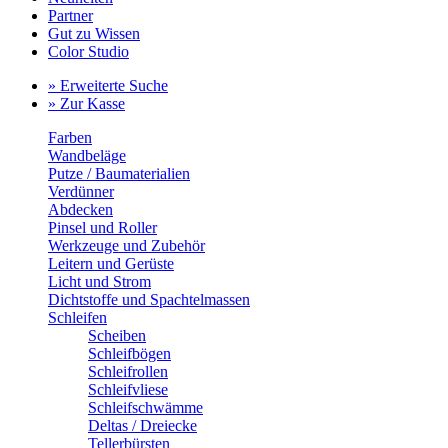
Partner
Gut zu Wissen
Color Studio
» Erweiterte Suche
» Zur Kasse
Farben
Wandbeläge
Putze / Baumaterialien
Verdünner
Abdecken
Pinsel und Roller
Werkzeuge und Zubehör
Leitern und Gerüste
Licht und Strom
Dichtstoffe und Spachtelmassen
Schleifen
Scheiben
Schleifbögen
Schleifrollen
Schleifvliese
Schleifschwämme
Deltas / Dreiecke
Tellerbürsten